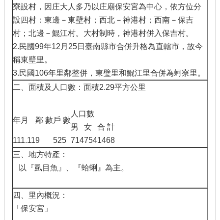
寮設村，因庄大人多乃以庄廟保安宮為中心，依方位分
設四村：東邊－東壁村；西北－神港村；西南－保吉
村；北邊－鯤江村。大村制時，神港村併入保吉村。
2.民國99年12月25日臺南縣市合併升格為直轄市，故今
稱東壁里。
3.民國106年里鄰整併，東璧里和鯤江里合併為蚵寮里。
二、面積及人口數：面積2.29平方公里
人口數
年月
鄰 數
戶 數
男
女
合 計
111.11
9
525
714
754
1468
三、地方特產：
以『虱目魚』、『蛤蜊』為主。
四、里內概況：
「保安宮」