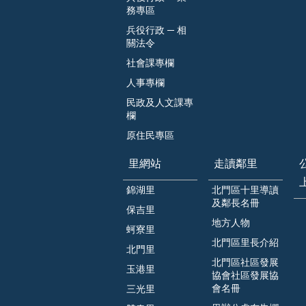
務專區
兵役行政 ─ 相
關法令
社會課專欄
人事專欄
民政及人文課專
欄
原住民專區
里網站
走讀鄰里
錦湖里
北門區十里導讀
及鄰長名冊
保吉里
地方人物
蚵寮里
北門區里長介紹
北門里
北門區社區發展
玉港里
協會社區發展協
會名冊
三光里