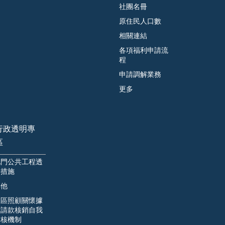
社團名冊
原住民人口數
相關連結
各項福利申請流
程
申請調解業務
更多
行政透明專
區
北門公共工程透
明措施
其他
社區照顧關懷據
點請款核銷自我
檢核機制