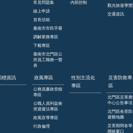
常見問題集
內部控制
觀光旅遊導覽
線上申請
交通資訊
首長信箱
臺南市市民手冊
調解業務專區
下載專區
臺南市北門區公
所員工職務一覽
表
招標資訊
政風專區
性別主流化
災害防救專
專區
區
公務員廉政登錄
專區
北門區災害應
中心公告事項
公職人員利益衝
突迴避法專區
北門區各里防
避難地圖
政風宣導專區
災害期間各單
行政倫理
聯絡窗口