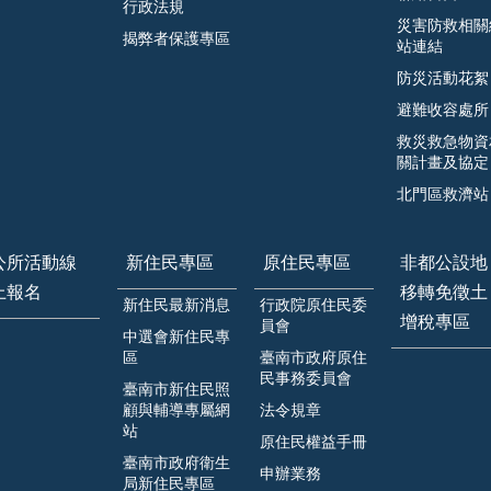
行政法規
災害防救相關
揭弊者保護專區
站連結
防災活動花絮
避難收容處所
救災救急物資
關計畫及協定
北門區救濟站
公所活動線
新住民專區
原住民專區
非都公設地
上報名
移轉免徵土
新住民最新消息
行政院原住民委
增稅專區
員會
中選會新住民專
區
臺南市政府原住
民事務委員會
臺南市新住民照
顧與輔導專屬網
法令規章
站
原住民權益手冊
臺南市政府衛生
申辦業務
局新住民專區