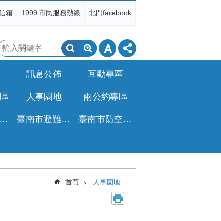
信箱
1999 市民服務熱線
北門facebook
搜
尋
訊息公佈
互動專區
區
人事園地
兩公約專區
非都公設地移轉免徵土增稅專區
臺南市避難收容所一覽表
臺南市防空疏散避難專區
首頁
人事園地