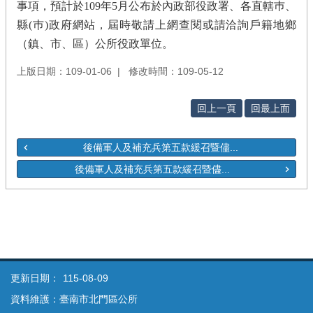
事項，預計於
109
年
5
月公布於內政部役政署、各直轄巿、
縣(巿)政府網站，屆時敬請上網查閱或請洽詢戶籍地鄉
（鎮、市、區）公所役政單位。
上版日期：109-01-06
修改時間：109-05-12
回上一頁
回最上面
後備軍人及補充兵第五款緩召暨儘...
後備軍人及補充兵第五款緩召暨儘...
更新日期：
115-08-09
資料維護：臺南市北門區公所