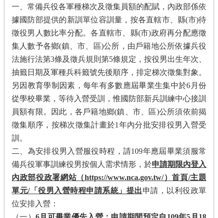
一、常備兵役各軍種梯次及徵集員額的配賦，內政部係依
據國防部提供的新訓單位容訓量，按各直轄市、縣(市)待
徵役男人數比率分配。各直轄市、縣(市)政府再分配應徵
集人數予各鄉(鎮、市、區)公所，由戶籍地公所依據兵役
法施行法第
3
條及徵兵規則第
5
條規定，按役男出生年次、
抽籤日期及軍種兵科籤號先後順序，排定梯次徵集對象。
另因教育學制因素，每年有多數應屆畢業生集中於
6
月份
從學校畢業，等待入營受訓，惟國防部新兵訓練中心接訓
員額有限。因此，各戶籍地鄉(鎮、市、區)公所須依前揭
徵集順序，按梯次徵集計畫於
1
年內分批安排役男入營受
訓。
二、為安排役男入營服役時程，請
109
年應屆畢業須服常
備兵役軍事訓練役男按個人需求情形，於
申請期限內登入
內政部役政署網站（
https://www.nca.gov.tw/
）首頁/主題
單元/「役男入營時程申請系統」提出
申請，以利役政單
位安排入營：
（一）
6
月可畢業優先入營：申請期間預定自
109
年
5
月
18