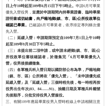
日上午
10
時起至
109
年
6
月
15
日下午
5
時止。
申請
6
月可畢業
優先入營役男，
並應於申請期間內持畢業證書、臨時畢業
證明書
或切結書，向戶籍地鄉(鎮、市、區)公所役政單位
確認已畢業
。
已確認
6
月可畢業者，依序排定專列梯次優
先入營。
（二）
延緩入營：申請期限預定自
109
年
7
月
1
日上午
10
時
起至
109
年
9
月
30
日下午
5
時止。
（三）
未提出前二項申請，或申請未經鄉(鎮、市、區)公
所役政單位審核確認者，於徵集完「
6
月可畢業優先入
營」役男後接續徵集
。
（四）
各軍種兵科入營日期以國防部公布為準，戶籍地鄉
（鎮、市、區）公所將依「優先入營」、「未申請優先或
延緩入營」及「延緩入營」三個時程先後，每一時程再按
役男出生年次(
83
、
84……91)
、抽籤日期及軍種兵科籤號
先後順序，分批安排役男入營服役。
三、有關
109
年應屆畢業役男入營時程線上申請相關注意