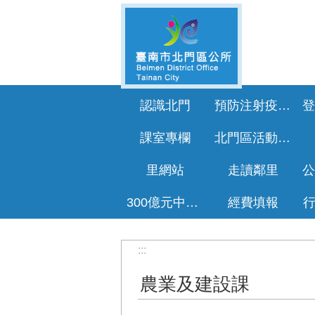
跳到主要內容區塊
認識北門
預防注射疫苗接種專區
課室專欄
北門區活動花絮
里網站
走讀鄰里
300億元中央擴大租金補貼專區
經費填報
:::
農業及建設課