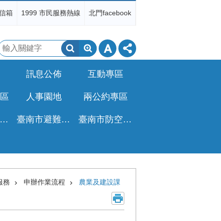
信箱
1999 市民服務熱線
北門facebook
搜
尋
訊息公佈
互動專區
區
人事園地
兩公約專區
非都公設地移轉免徵土增稅專區
臺南市避難收容所一覽表
臺南市防空疏散避難專區
服務
申辦作業流程
農業及建設課