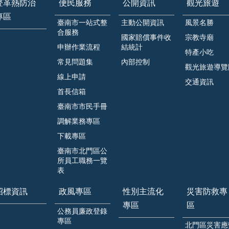
登革熱防治
便民服務
公開資訊
觀光旅遊
專區
臺南市一站式整
主動公開資訊
風景名勝
合服務
國家賠償事件收
宗教寺廟
申辦作業流程
結統計
特產小吃
常見問題集
內部控制
觀光旅遊導覽
線上申請
交通資訊
首長信箱
臺南市市民手冊
調解業務專區
下載專區
臺南市北門區公
所員工職務一覽
表
招標資訊
政風專區
性別主流化
災害防救專
專區
區
公務員廉政登錄
專區
北門區災害應