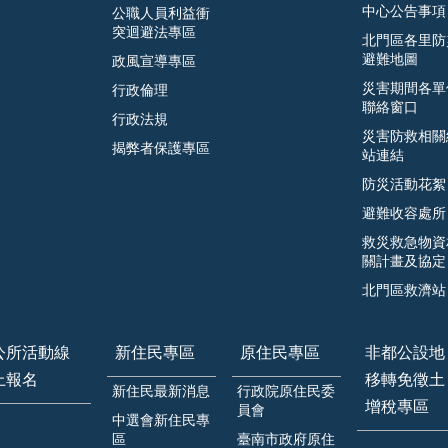
中心公告事項
公職人員利益衝
突迴避法專區
北門區各里防
避難地圖
政風宣導專區
災害期間各單
行政倫理
聯絡窗口
行政法規
災害防救相關
揭弊者保護專區
站連結
防災活動花絮
避難收容處所
救災救急物資
關計畫及協定
北門區救濟站
公所活動線
新住民專區
原住民專區
非都公設地
上報名
移轉免徵土
新住民最新消息
行政院原住民委
增稅專區
員會
中選會新住民專
區
臺南市政府原住