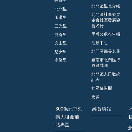
蚵寮里
北門區里長介紹
北門里
北門區社區發展
玉港里
協會社區發展協
會名冊
三光里
里辦公處布告欄
雙春里
活動中心
文山里
北門區鄰長名冊
慈安里
臺南市北門區行
永隆里
政區域圖
北門區人口數統
計表
社區佈告欄
更多
300億元中央
經費填報
擴大租金補
貼專區