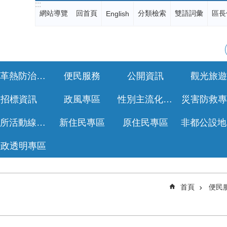
:::
網站導覽
回首頁
分類檢索
雙語詞彙
區長
English
登革熱防治專區
便民服務
公開資訊
觀光旅遊
招標資訊
政風專區
性別主流化專區
災害防救專
公所活動線上報名
新住民專區
原住民專區
行政透明專區
首頁
便民