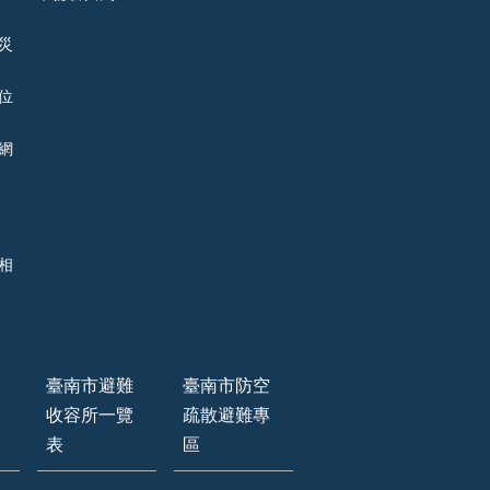
災
位
網
相
臺南市避難
臺南市防空
收容所一覽
疏散避難專
表
區