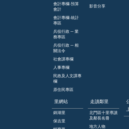
會計專欄-預算
影音分享
會計
會計專欄-統計
專區
兵役行政 ─ 業
務專區
兵役行政 ─ 相
關法令
社會課專欄
人事專欄
民政及人文課專
欄
原住民專區
里網站
走讀鄰里
錦湖里
北門區十里導讀
及鄰長名冊
保吉里
地方人物