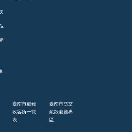
災
位
網
相
臺南市避難
臺南市防空
收容所一覽
疏散避難專
表
區