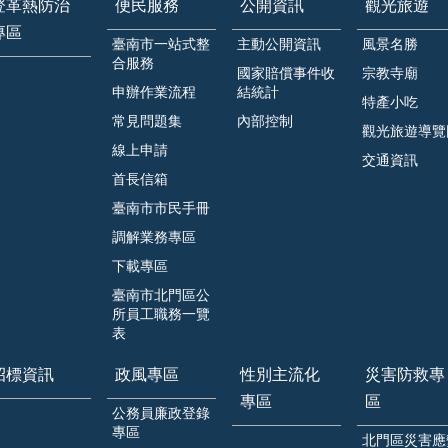
登革熱防治
便民服務
公開資訊
觀光旅遊
專區
臺南市一站式整
主動公開資訊
風景名勝
合服務
國家賠償事件收
宗教寺廟
申辦作業流程
結統計
特產小吃
常見問題集
內部控制
觀光旅遊導覽
線上申請
交通資訊
首長信箱
臺南市市民手冊
調解業務專區
下載專區
臺南市北門區公
所員工職務一覽
表
招標資訊
政風專區
性別主流化
災害防救專
專區
區
公務員廉政登錄
專區
北門區災害應