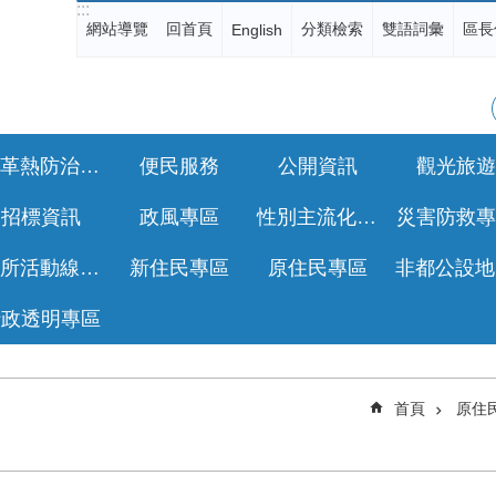
:::
網站導覽
回首頁
分類檢索
雙語詞彙
區長
English
登革熱防治專區
便民服務
公開資訊
觀光旅遊
招標資訊
政風專區
性別主流化專區
災害防救專
公所活動線上報名
新住民專區
原住民專區
行政透明專區
首頁
原住