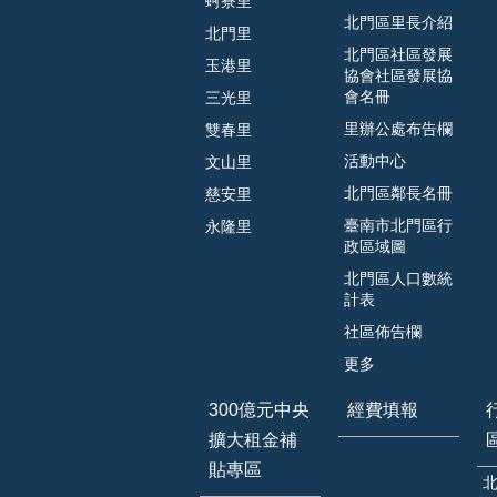
蚵寮里
北門區里長介紹
北門里
北門區社區發展
玉港里
協會社區發展協
會名冊
三光里
里辦公處布告欄
雙春里
活動中心
文山里
北門區鄰長名冊
慈安里
臺南市北門區行
永隆里
政區域圖
北門區人口數統
計表
社區佈告欄
更多
300億元中央
經費填報
擴大租金補
貼專區