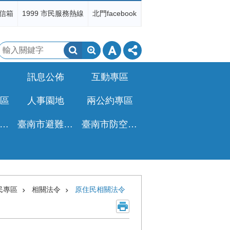
信箱
1999 市民服務熱線
北門facebook
搜
尋
訊息公佈
互動專區
區
人事園地
兩公約專區
非都公設地移轉免徵土增稅專區
臺南市避難收容所一覽表
臺南市防空疏散避難專區
民專區
相關法令
原住民相關法令