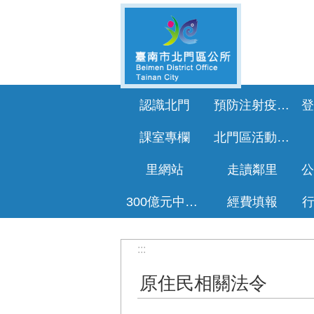
跳到主要內容區塊
認識北門
預防注射疫苗接種專區
課室專欄
北門區活動花絮
里網站
走讀鄰里
300億元中央擴大租金補貼專區
經費填報
:::
原住民相關法令