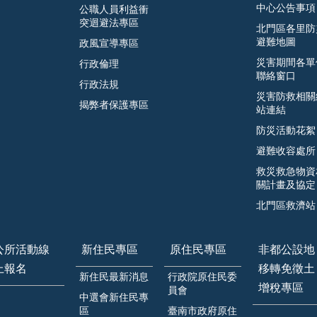
中心公告事項
公職人員利益衝
突迴避法專區
北門區各里防
避難地圖
政風宣導專區
災害期間各單
行政倫理
聯絡窗口
行政法規
災害防救相關
揭弊者保護專區
站連結
防災活動花絮
避難收容處所
救災救急物資
關計畫及協定
北門區救濟站
公所活動線
新住民專區
原住民專區
非都公設地
上報名
移轉免徵土
新住民最新消息
行政院原住民委
增稅專區
員會
中選會新住民專
區
臺南市政府原住