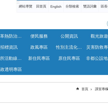
:::
網站導覽
回首頁
分類檢索
雙語詞彙
區長
English
登革熱防治專區
便民服務
公開資訊
觀光旅遊
招標資訊
政風專區
性別主流化專區
災害防救專
公所活動線上報名
新住民專區
原住民專區
行政透明專區
首頁
課室專