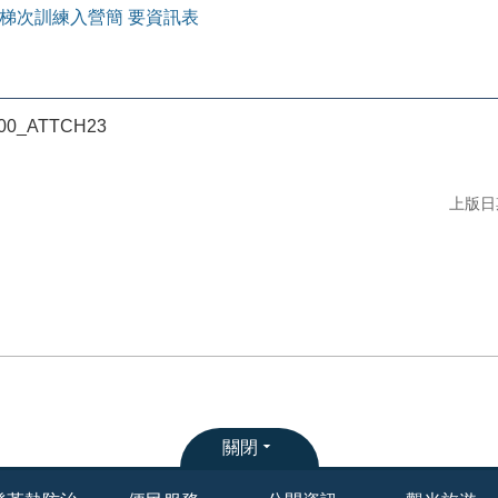
6梯次訓練入營簡 要資訊表
A00_ATTCH23
上版日期
關閉