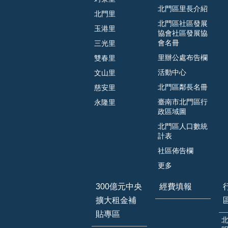
北門區里長介紹
北門里
北門區社區發展
玉港里
協會社區發展協
會名冊
三光里
里辦公處布告欄
雙春里
活動中心
文山里
北門區鄰長名冊
慈安里
臺南市北門區行
永隆里
政區域圖
北門區人口數統
計表
社區佈告欄
更多
300億元中央
經費填報
擴大租金補
貼專區