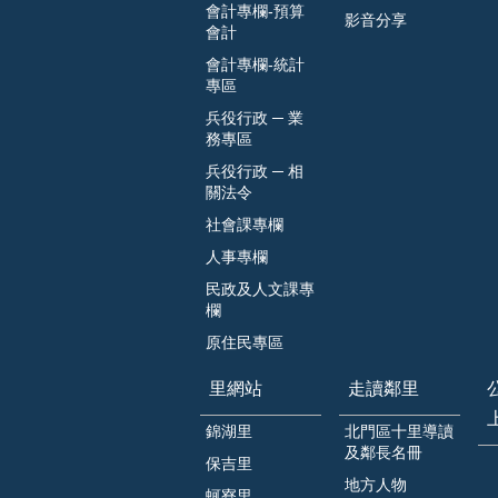
會計專欄-預算
影音分享
會計
會計專欄-統計
專區
兵役行政 ─ 業
務專區
兵役行政 ─ 相
關法令
社會課專欄
人事專欄
民政及人文課專
欄
原住民專區
里網站
走讀鄰里
錦湖里
北門區十里導讀
及鄰長名冊
保吉里
地方人物
蚵寮里