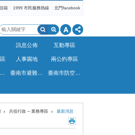
信箱
1999 市民服務熱線
北門facebook
搜
尋
訊息公佈
互動專區
區
人事園地
兩公約專區
非都公設地移轉免徵土增稅專區
臺南市避難收容所一覽表
臺南市防空疏散避難專區
欄
兵役行政 ─ 業務專區
最新消息