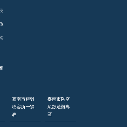
災
位
網
相
臺南市避難
臺南市防空
收容所一覽
疏散避難專
表
區