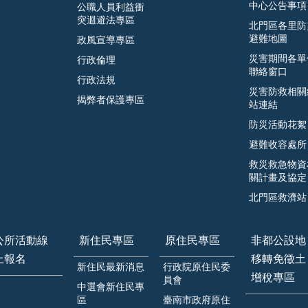
中心公告事項
公職人員利益衝
突迴避法專區
北門區各里防
避難地圖
政風宣導專區
災害期間各單
行政倫理
聯絡窗口
行政法規
災害防救相關
揭弊者保護專區
站連結
防災活動花絮
避難收容處所
救災救急物資
關計畫及協定
北門區救濟站
公所活動線
新住民專區
原住民專區
非都公設地
上報名
移轉免徵土
新住民最新消息
行政院原住民委
增稅專區
員會
中選會新住民專
區
臺南市政府原住