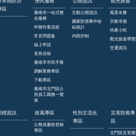
登革熱防治
便民服務
公開資訊
觀光旅遊
專區
臺南市一站式整
主動公開資訊
風景名勝
合服務
國家賠償事件收
宗教寺廟
申辦作業流程
結統計
特產小吃
常見問題集
內部控制
觀光旅遊導覽
線上申請
交通資訊
首長信箱
臺南市市民手冊
調解業務專區
下載專區
臺南市北門區公
所員工職務一覽
表
招標資訊
政風專區
性別主流化
災害防救專
專區
區
公務員廉政登錄
專區
北門區災害應