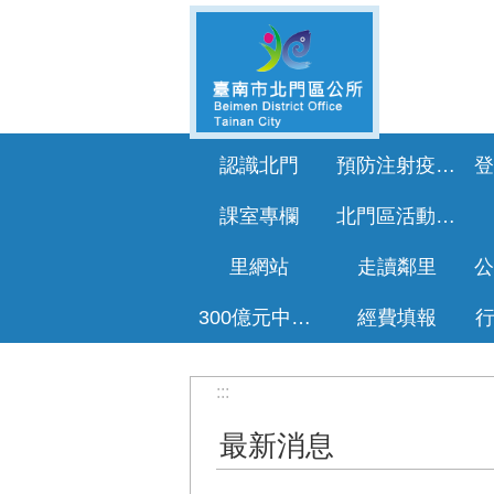
跳到主要內容區塊
認識北門
預防注射疫苗接種專區
課室專欄
北門區活動花絮
里網站
走讀鄰里
300億元中央擴大租金補貼專區
經費填報
:::
最新消息