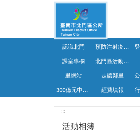
跳到主要內容區塊
認識北門
預防注射疫苗接種專區
課室專欄
北門區活動花絮
里網站
走讀鄰里
300億元中央擴大租金補貼專區
經費填報
:::
活動相簿