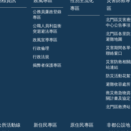
招標資訊
政風專區
性別主流化
災害防救專
專區
區
公務員廉政登錄
專區
北門區災害應
中心公告事項
公職人員利益衝
突迴避法專區
北門區各里防
避難地圖
政風宣導專區
災害期間各單
行政倫理
聯絡窗口
行政法規
災害防救相關
揭弊者保護專區
站連結
防災活動花絮
避難收容處所
救災救急物資
關計畫及協定
北門區救濟站
公所活動線
新住民專區
原住民專區
非都公設地