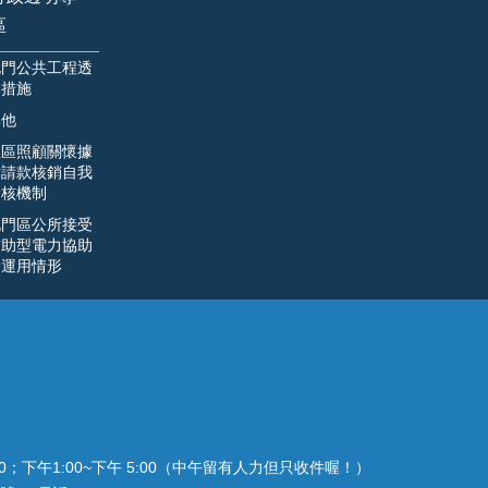
區
北門公共工程透
明措施
其他
社區照顧關懷據
點請款核銷自我
檢核機制
北門區公所接受
補助型電力協助
金運用情形
00；下午1:00~下午 5:00（中午留有人力但只收件喔！）