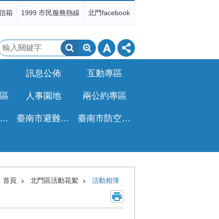
信箱
1999 市民服務熱線
北門facebook
搜
尋
訊息公佈
互動專區
區
人事園地
兩公約專區
非都公設地移轉免徵土增稅專區
臺南市避難收容所一覽表
臺南市防空疏散避難專區
首頁
北門區活動花絮
活動相簿