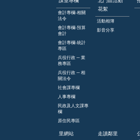
課室專欄
北門區活動
花絮
會計專欄-相關
法令
活動相簿
會計專欄-預算
影音分享
會計
會計專欄-統計
專區
兵役行政 ─ 業
務專區
兵役行政 ─ 相
關法令
社會課專欄
人事專欄
民政及人文課專
欄
原住民專區
里網站
走讀鄰里