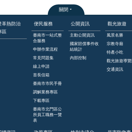
關閉
登革熱防治
便民服務
公開資訊
觀光旅遊
專區
臺南市一站式整
主動公開資訊
風景名勝
合服務
國家賠償事件收
宗教寺廟
申辦作業流程
結統計
特產小吃
常見問題集
內部控制
觀光旅遊導覽
線上申請
交通資訊
首長信箱
臺南市市民手冊
調解業務專區
下載專區
臺南市北門區公
所員工職務一覽
表