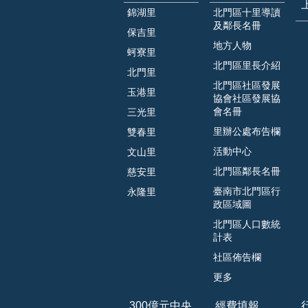
錦湖里
北門區十里導讀
及鄰長名冊
保吉里
地方人物
蚵寮里
北門區里長介紹
北門里
北門區社區發展
玉港里
協會社區發展協
會名冊
三光里
里辦公處布告欄
雙春里
活動中心
文山里
北門區鄰長名冊
慈安里
臺南市北門區行
永隆里
政區域圖
北門區人口數統
計表
社區佈告欄
更多
300億元中央
經費填報