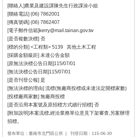
[聯絡人]農業及建設課陳先生行政課涂小姐
[聯絡電話] (06) 7862001
[傳真號碼] (06) 7862407
[電子郵件信箱]kerry@mail.tainan.gov.tw
[是否複數決標] 否
[標的分類] <工程類> 5139 其他土木工程
[採購金額級距] 未達公告金額
[原無法決標公告日期]115/07/01
[無法決標公告日期]115/07/01
[是否刊登公報] 是
[無法決標的理由] 流標(無廠商投標或未達法定開標家數)
[投標廠商家數] 無廠商投標
[是否沿用本案號及原招標方式續行招標] 否
[附加說明]本案流標,經洽業務單位意見下架審查,另案辦理
招標。
發布單位：臺南市北門區公所
刊登日期：115-06-30