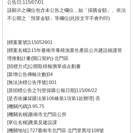
公告日:115/07/01
該顯示之欄位包含未公告之欄位，如「採購金額」、依法
不公開之「預算金額」等欄位(此段文字不會列印)
[標案案號]115052601
[標案名稱]115年臺南市養殖漁業生產區公共建設維護管
理推動計畫(開口契約)-北門區
[招標方式]公開取得報價單或企劃書
[新增公告傳輸次數]04
[無法決標公告序號] 001
[原招標公告之刊登採購公報日期]115/06/22
[是否依據採購法第106條第1項第1款辦理] 否
[機關代碼]3.95.75
[機關名稱]臺南市北門區公所
[單位名稱]農業及建設課
[機關地址] 727臺南市北門區 北門里舊埕108號