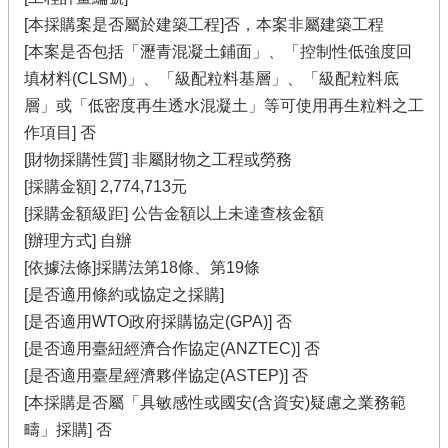
[本採購案是否屬於建築工程]否，本案非屬建築工程
[本案是否包括「瀝青混凝土鋪面」、「控制性低強度回
填材料(CLSM)」、「級配粒料基層」、「級配粒料底
層」或「低密度再生透水混凝土」等可使用再生粒料之工
作項目] 否
[財物採購性質] 非屬財物之工程或勞務
[採購金額] 2,774,713元
[採購金額級距] 公告金額以上未達查核金額
[辦理方式] 自辦
[依據法條]採購法第18條、第19條
[是否適用條約或協定之採購]
[是否適用WTO政府採購協定(GPA)] 否
[是否適用臺紐經濟合作協定(ANZTEC)] 否
[是否適用臺星經濟夥伴協定(ASTEP)] 否
[本採購是否屬「具敏感性或國安(含資安)疑慮之業務範
疇」採購] 否