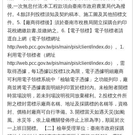
後,一次無息付清;本工程款項由臺南市政府農業局代為撥
付。4.餘詳列投標須知及契約稿本、施工圖及其他招標文
件。5.【廠商得標後】須於臺南市稅務局開立採購合約印
花稅總繳款書,並繳納之。6.【電子領標】電子領標者請
逕自上網（電子領標網址
http://web.pcc.gov.tw/pis/main/pis/client/index.do）。1.
利用電子領標者（網址
http://web.pcc.gov.tw/pis/main/pis/client/index.do），需
取得憑據，每1憑據以投標1次為限，電子憑據明細廠商
可利用電子領標系統中「檢驗電子憑據」之功能列印，廠
商並將電子憑據書面明細列印置於標封內。未檢附者開標
時當場說明，若未到場說明視同放棄權利。2.投標文件所
附之標封需標示廠商名稱、地址及採購標的名稱等，資格
封、價格封廠商可自行準備。3. 開標當天如遇天災(如颱
風、水災等，依上級機關發佈停止上班為準)，順延於次
一上班日開標。 【二】檢舉受理單位：臺南市政府採購