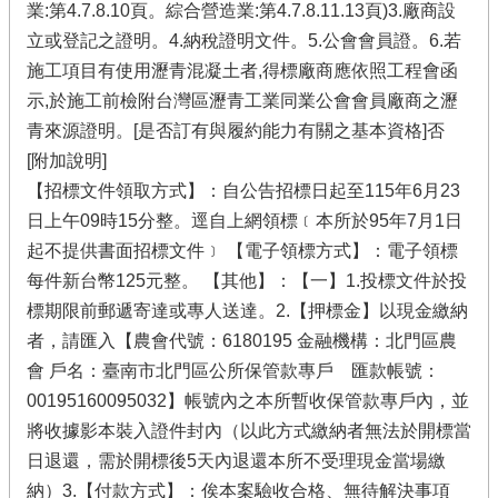
業:第4.7.8.10頁。綜合營造業:第4.7.8.11.13頁)3.廠商設
立或登記之證明。4.納稅證明文件。5.公會會員證。6.若
施工項目有使用瀝青混凝土者,得標廠商應依照工程會函
示,於施工前檢附台灣區瀝青工業同業公會會員廠商之瀝
青來源證明。[是否訂有與履約能力有關之基本資格]否
[附加說明]
【招標文件領取方式】：自公告招標日起至115年6月23
日上午09時15分整。逕自上網領標﹝本所於95年7月1日
起不提供書面招標文件﹞ 【電子領標方式】：電子領標
每件新台幣125元整。 【其他】：【一】1.投標文件於投
標期限前郵遞寄達或專人送達。2.【押標金】以現金繳納
者，請匯入【農會代號：6180195 金融機構：北門區農
會 戶名：臺南市北門區公所保管款專戶 匯款帳號：
00195160095032】帳號內之本所暫收保管款專戶內，並
將收據影本裝入證件封內（以此方式繳納者無法於開標當
日退還，需於開標後5天內退還本所不受理現金當場繳
納）3.【付款方式】：俟本案驗收合格、無待解決事項