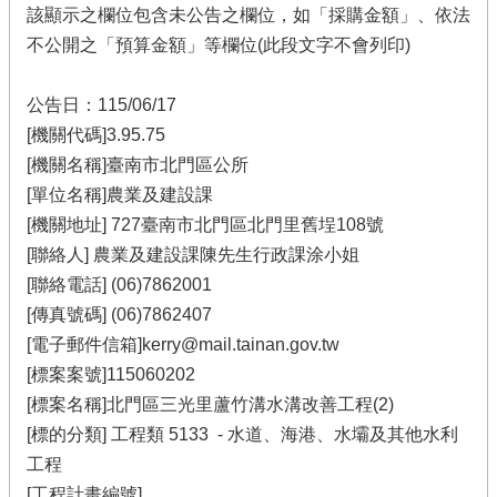
該顯示之欄位包含未公告之欄位，如「採購金額」、依法
不公開之「預算金額」等欄位(此段文字不會列印)
公告日：115/06/17
[機關代碼]3.95.75
[機關名稱]臺南市北門區公所
[單位名稱]農業及建設課
[機關地址] 727臺南市北門區北門里舊埕108號
[聯絡人] 農業及建設課陳先生行政課涂小姐
[聯絡電話] (06)7862001
[傳真號碼] (06)7862407
[電子郵件信箱]kerry@mail.tainan.gov.tw
[標案案號]115060202
[標案名稱]北門區三光里蘆竹溝水溝改善工程(2)
[標的分類] 工程類 5133 - 水道、海港、水壩及其他水利
工程
[工程計畫編號]