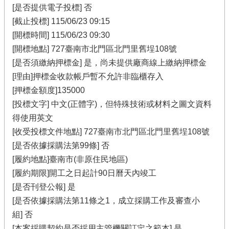
[是否提供電子投標] 否
[截止投標] 115/06/23 09:15
[開標時間] 115/06/23 09:30
[開標地點] 727臺南市北門區北門里舊埕108號
[是否須繳納押標金] 是，尚未提供廠商線上繳納押標金
[理由]押標金收款帳戶暫不允許非臨櫃存入
[押標金額度]135000
[投標文字] 中文(正體字)，但特殊技術或材料之圖文資料
得使用英文
[收受投標文件地點] 727臺南市北門區北門里舊埕108號
[是否依據採購法第99條] 否
[履約地點]臺南市(非原住民地區)
[履約期限]開工之日起計90日曆天內竣工
[是否刊登公報] 是
[是否依據採購法第11條之1，成立採購工作及審查小
組] 否
[本案採購契約是否採用主管機關訂定之範本] 是