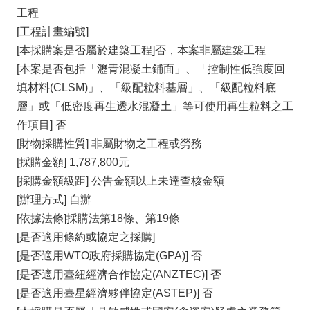
工程
[工程計畫編號]
[本採購案是否屬於建築工程]否，本案非屬建築工程
[本案是否包括「瀝青混凝土鋪面」、「控制性低強度回
填材料(CLSM)」、「級配粒料基層」、「級配粒料底
層」或「低密度再生透水混凝土」等可使用再生粒料之工
作項目] 否
[財物採購性質] 非屬財物之工程或勞務
[採購金額] 1,787,800元
[採購金額級距] 公告金額以上未達查核金額
[辦理方式] 自辦
[依據法條]採購法第18條、第19條
[是否適用條約或協定之採購]
[是否適用WTO政府採購協定(GPA)] 否
[是否適用臺紐經濟合作協定(ANZTEC)] 否
[是否適用臺星經濟夥伴協定(ASTEP)] 否