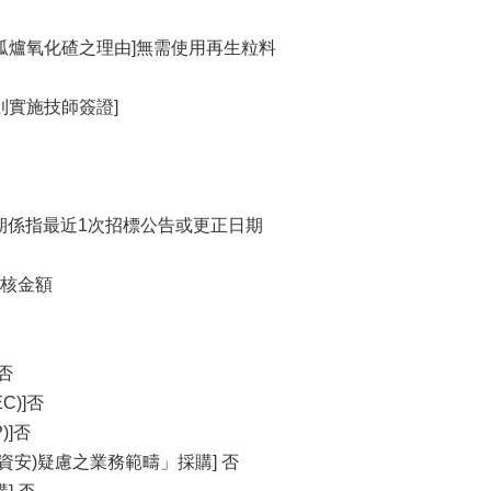
弧爐氧化碴之理由]無需使用再生粒料
則實施技師簽證]
公告日期係指最近1次招標公告或更正日期
查核金額
否
C)]否
)]否
資安)疑慮之業務範疇」採購] 否