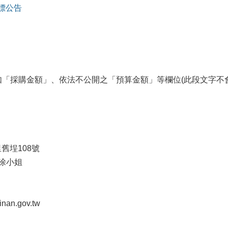
決標公告
「採購金額」、依法不公開之「預算金額」等欄位(此段文字不會
里舊埕108號
涂小姐
an.gov.tw