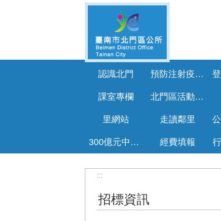
跳到主要內容區塊
認識北門
預防注射疫苗接種專區
課室專欄
北門區活動花絮
里網站
走讀鄰里
300億元中央擴大租金補貼專區
經費填報
:::
招標資訊