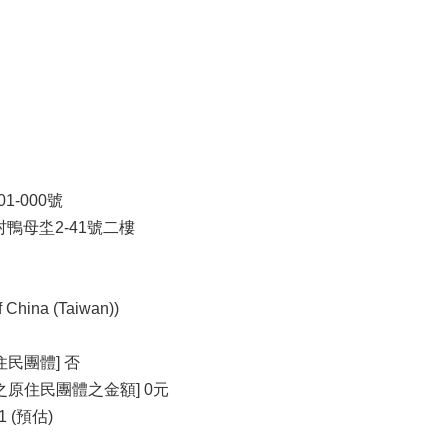
1-000號
隆村鴨母坔2-41號二樓
ina (Taiwan))
民團體] 否
原住民團體之金額] 0元
1 (預估)