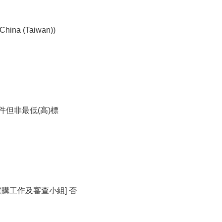
ina (Taiwan))
件但非最低(高)標
採購工作及審查小組] 否