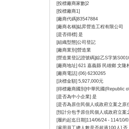
[投標廠商家數]2
[投標廠商1]
[廠商代碼]83547884
[廠商名稱]鋕昇營造工程有限公司
[是否得標] 是
[組織型態]公司登記
[廠商業別]營造業
[營造業登記證號碼]綜乙S字第S0010
[廠商地址] 621 嘉義縣 民雄鄉 文
[廠商電話] (06) 6230265
[決標金額] 5,927,000元
[得標廠商國別]中華民國(Republic of Ch
[是否為中小企業] 是
[是否為原住民個人或政府立案之原住
[預計分包予原住民個人或政府立案之
[履約起迄日期]114/06/24 - 114/10/0
[雇用員工總人數是否超過100人] 否