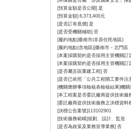
[本採購是否屬「涉及國家安全」採購
[預算金額是否公開] 是
[預算金額] 6,373,400元
[是否訂有底價] 是
[是否受機關補助] 否
[履約地點]臺南市(非原住民地區)
[履約地點(含地區)]臺南市－北門區
[本案採購契約是否採用主管機關訂定
[本案採購契約是否採用主管機關訂定
[是否屬災區重建工程] 否
[是否已依照「公共工程開工要件注意
[機關應辦事項檢核表檢核結果]機
[本工程案是否委託廠商提供技術服
[委託廠商提供技術服務之決標資料務
[決標公告案號]113102901
[技術服務範疇]規劃、設計、監造
[是否為政策及業務宣導業務] 否