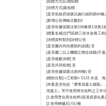
[招標方式]公開招標
[決標方式]最低標
[是否依政府採購法施行細則第64條之
[新增公告傳輸次數]02
[是否依據採購法第106條第1項第1款
[標案名稱]北門區錦三排水改善工程(
[決標資料類別]決標公告
[是否屬共同供應契約採購] 否
[是否屬二以上機關之聯合採購(不適
[是否複數決標] 否
[是否共同投標] 否
[是否依據採購法第99條] 否
[標的分類] <工程類> 5133 水
[本案是否包括『瀝青混凝土鋪面』
混凝土』等可使用再生粒料之工作項目
[1.使用焚化再生粒料(底渣資源化產品
[2.使用轉爐石] 0公噸