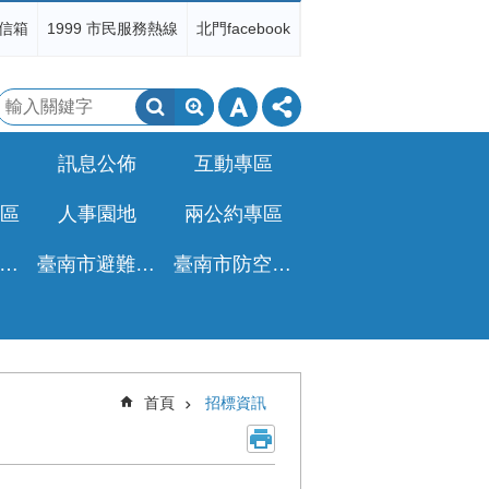
信箱
1999 市民服務熱線
北門facebook
搜
尋
訊息公佈
互動專區
區
人事園地
兩公約專區
非都公設地移轉免徵土增稅專區
臺南市避難收容所一覽表
臺南市防空疏散避難專區
首頁
招標資訊