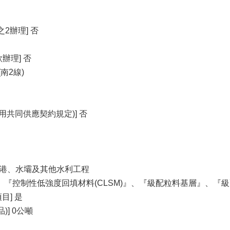
2辦理] 否
辦理] 否
南2線)
用共同供應契約規定)] 否
道、海港、水壩及其他水利工程
、『控制性低強度回填材料(CLSM)』、『級配粒料基層』、『
] 是
)] 0公噸