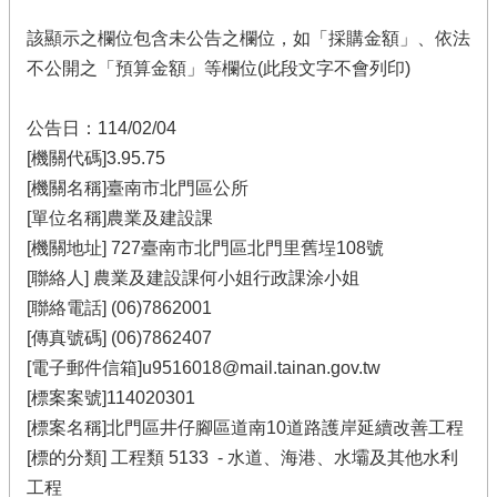
該顯示之欄位包含未公告之欄位，如「採購金額」、依法
不公開之「預算金額」等欄位(此段文字不會列印)
公告日：114/02/04
[機關代碼]3.95.75
[機關名稱]臺南市北門區公所
[單位名稱]農業及建設課
[機關地址] 727臺南市北門區北門里舊埕108號
[聯絡人] 農業及建設課何小姐行政課涂小姐
[聯絡電話] (06)7862001
[傳真號碼] (06)7862407
[電子郵件信箱]u9516018@mail.tainan.gov.tw
[標案案號]114020301
[標案名稱]北門區井仔腳區道南10道路護岸延續改善工程
[標的分類] 工程類 5133 - 水道、海港、水壩及其他水利
工程