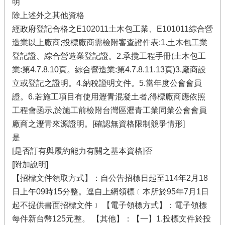
明
除上述外之其他資格
經政府登記合格之E102011土木包工業、E101011綜合營
造業以上廠商;投標廠商需檢附審查證件表:1.土木包工業
登記證、綜合營造業登記證。2.承攬工程手冊(土木包工
業:第4.7.8.10頁。綜合營造業:第4.7.8.11.13頁)3.廠商設
立或登記之證明。4.納稅證明文件。5.當年度公會會員
證。6.若施工項目有使用瀝青混凝土者,得標廠商應依照
工程會函示,於施工前檢附台灣區瀝青工業同業公會會員
廠商之瀝青來源證明。[確認無資格限制競爭情形]
是
[是否訂有與履約能力有關之基本資格]否
[附加說明]
【招標文件領取方式】：自公告招標日起至114年2月18
日上午09時15分整。逕自上網領標﹝本所於95年7月1日
起不提供書面招標文件﹞ 【電子領標方式】：電子領標
每件新台幣125元整。 【其他】：【一】1.投標文件於投