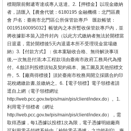
標期限前郵遞寄達或專人送達。2.【押標金】以現金繳納
者，請匯入【農會代號：6180195 金融機構：北門區農
會 戶名：臺南市北門區公所保管款專戶 匯款帳號：
00195160095032】帳號內之本所暫收保管款專戶內，並
將收據影本裝入證件封內（以此方式繳納者無法於開標當
日退還，需於開標後5天內退還本所不受理現金當場繳
納）3.【付款方式】：俟本案驗收合格、無待解決事項
後,一次無息付清;本工程款項由臺南市政府工務局代為撥
付。4.餘詳列投標須知及契約稿本、施工圖及其他招標文
件。5.【廠商得標後】須於臺南市稅務局開立採購合約印
花稅總繳款書,並繳納之。6.【電子領標】電子領標者請
逕自上網（電子領標網址
http://web.pcc.gov.tw/pis/main/pis/client/index.do）。1.
利用電子領標者（網址
http://web.pcc.gov.tw/pis/main/pis/client/index.do），需
取得憑據，每1憑據以投標1次為限，電子憑據明細廠商
可利用電子領標系統中「檢驗電子憑據」之功能列印，廠