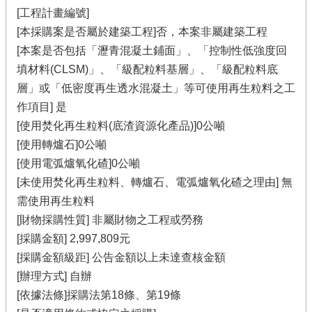
[工程計畫編號]
[本採購案是否屬於建築工程]否，本案非屬建築工程
[本案是否包括「瀝青混凝土鋪面」、「控制性低強度回
填材料(CLSM)」、「級配粒料基層」、「級配粒料底
層」或「低密度再生透水混凝土」等可使用再生粒料之工
作項目] 是
[使用焚化再生粒料(底渣資源化產品)]0公噸
[使用轉爐石]0公噸
[使用電弧爐氧化碴]0公噸
[未使用焚化再生粒料、轉爐石、電弧爐氧化碴之理由] 無
需使用再生粒料
[財物採購性質] 非屬財物之工程或勞務
[採購金額] 2,997,809元
[採購金額級距] 公告金額以上未達查核金額
[辦理方式] 自辦
[依據法條]採購法第18條、第19條