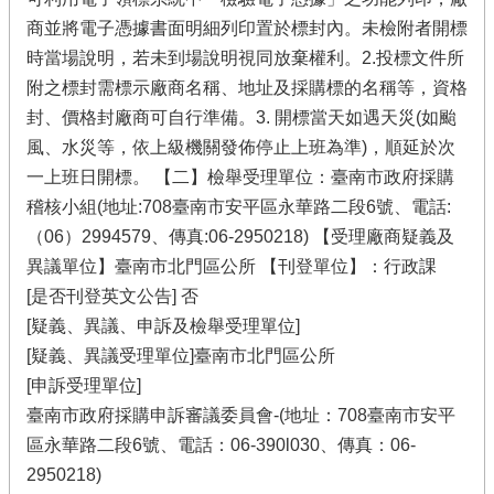
商並將電子憑據書面明細列印置於標封內。未檢附者開標
時當場說明，若未到場說明視同放棄權利。2.投標文件所
附之標封需標示廠商名稱、地址及採購標的名稱等，資格
封、價格封廠商可自行準備。3. 開標當天如遇天災(如颱
風、水災等，依上級機關發佈停止上班為準)，順延於次
一上班日開標。 【二】檢舉受理單位：臺南市政府採購
稽核小組(地址:708臺南市安平區永華路二段6號、電話:
（06）2994579、傳真:06-2950218) 【受理廠商疑義及
異議單位】臺南市北門區公所 【刊登單位】：行政課
[是否刊登英文公告] 否
[疑義、異議、申訴及檢舉受理單位]
[疑義、異議受理單位]臺南市北門區公所
[申訴受理單位]
臺南市政府採購申訴審議委員會-(地址：708臺南市安平
區永華路二段6號、電話：06-390l030、傳真：06-
2950218)