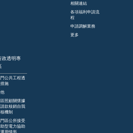
相關連結
各項福利申請流
程
申請調解業務
更多
行政透明專
區
北門公共工程透
明措施
其他
社區照顧關懷據
點請款核銷自我
檢核機制
北門區公所接受
補助型電力協助
金運用情形