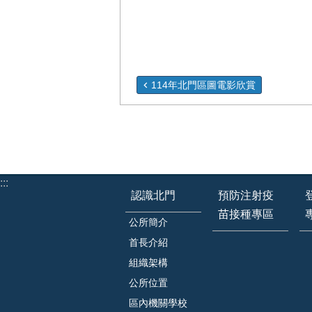
114年北門區圖電影欣賞
:::
認識北門
預防注射疫
苗接種專區
公所簡介
首長介紹
組織架構
公所位置
區內機關學校