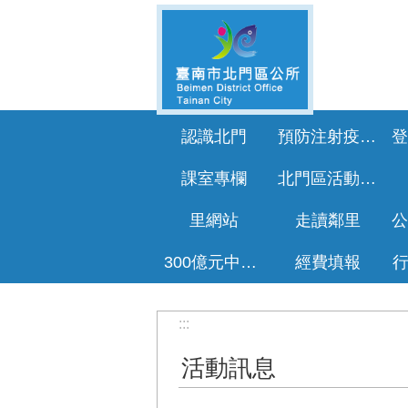
跳到主要內容區塊
認識北門
預防注射疫苗接種專區
課室專欄
北門區活動花絮
里網站
走讀鄰里
300億元中央擴大租金補貼專區
經費填報
:::
活動訊息