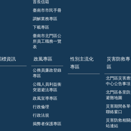
首長信箱
臺南市市民手冊
調解業務專區
下載專區
臺南市北門區公
所員工職務一覽
表
招標資訊
政風專區
性別主流化
災害防救專
專區
區
公務員廉政登錄
專區
北門區災害應
中心公告事項
公職人員利益衝
突迴避法專區
北門區各里防
避難地圖
政風宣導專區
災害期間各單
行政倫理
聯絡窗口
行政法規
災害防救相關
揭弊者保護專區
站連結