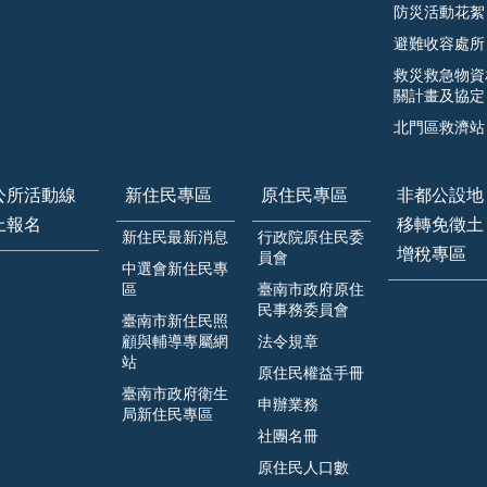
防災活動花絮
避難收容處所
救災救急物資
關計畫及協定
北門區救濟站
公所活動線
新住民專區
原住民專區
非都公設地
上報名
移轉免徵土
新住民最新消息
行政院原住民委
增稅專區
員會
中選會新住民專
區
臺南市政府原住
民事務委員會
臺南市新住民照
顧與輔導專屬網
法令規章
站
原住民權益手冊
臺南市政府衛生
申辦業務
局新住民專區
社團名冊
原住民人口數