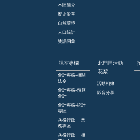
本區簡介
歷史沿革
自然環境
人口統計
雙語詞彙
課室專欄
北門區活動
花絮
會計專欄-相關
法令
活動相簿
會計專欄-預算
影音分享
會計
會計專欄-統計
專區
兵役行政 ─ 業
務專區
兵役行政 ─ 相