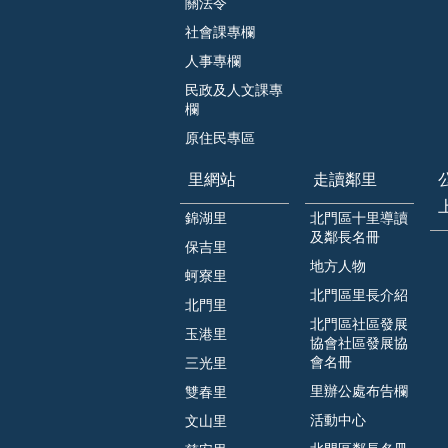
關法令
社會課專欄
人事專欄
民政及人文課專
欄
原住民專區
里網站
走讀鄰里
錦湖里
北門區十里導讀
及鄰長名冊
保吉里
地方人物
蚵寮里
北門區里長介紹
北門里
北門區社區發展
玉港里
協會社區發展協
會名冊
三光里
里辦公處布告欄
雙春里
活動中心
文山里