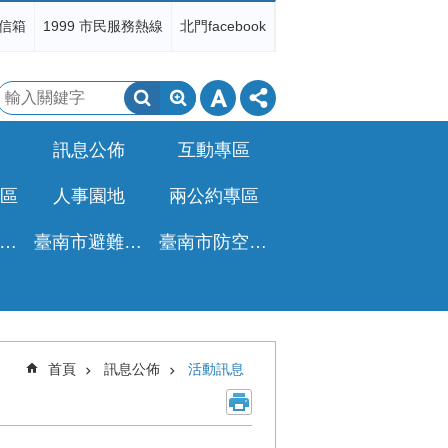
信箱
1999 市民服務熱線
北門facebook
搜
尋
訊息公佈
互動專區
區
人事園地
兩公約專區
非都公設地移轉免徵土增稅專區
臺南市避難收容所一覽表
臺南市防空疏散避難專區
首頁
訊息公佈
活動訊息