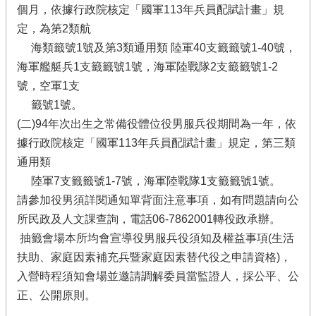
個月，依據行政院核定「國軍113年兵員配賦計畫」規
定，為第2類航
海類籤號1號及第3類通用類 陸軍40支籤籤號1-40號，
海軍艦艇兵1支籤籤號1號，海軍陸戰隊2支籤籤號1-2
號，空軍1支
籤號1號。
(二)94年次出生之常備役體位役男服兵役期間為一年，依
據行政院核定「國軍113年兵員配賦計畫」規定，第三類
通用類
陸軍7支籤籤號1-7號，海軍陸戰隊1支籤籤號1號。
請參加役男須詳閱通知單背面注意事項，如有問題請向公
所民政及人文課查詢，電話06-7862001轉役政承辦。
抽籤會場本所均會宣導役男服兵役須知及權益事項(生活
扶助、家庭因素補充兵暨家庭因素替代役之申請資格)，
入營時程須知會場並邀請調解委員當監證人，採公平、公
正、公開原則。