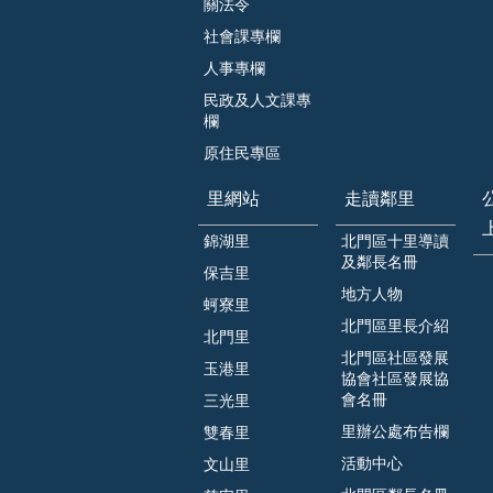
關法令
社會課專欄
人事專欄
民政及人文課專
欄
原住民專區
里網站
走讀鄰里
錦湖里
北門區十里導讀
及鄰長名冊
保吉里
地方人物
蚵寮里
北門區里長介紹
北門里
北門區社區發展
玉港里
協會社區發展協
會名冊
三光里
里辦公處布告欄
雙春里
活動中心
文山里