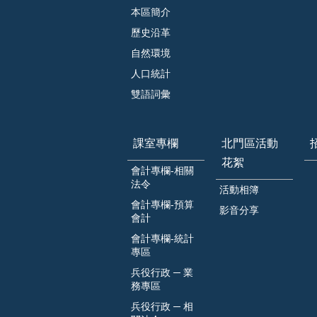
本區簡介
歷史沿革
自然環境
人口統計
雙語詞彙
課室專欄
北門區活動
花絮
會計專欄-相關
法令
活動相簿
會計專欄-預算
影音分享
會計
會計專欄-統計
專區
兵役行政 ─ 業
務專區
兵役行政 ─ 相