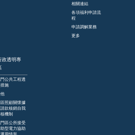
相關連結
各項福利申請流
程
申請調解業務
更多
行政透明專
區
北門公共工程透
明措施
其他
社區照顧關懷據
點請款核銷自我
檢核機制
北門區公所接受
補助型電力協助
金運用情形