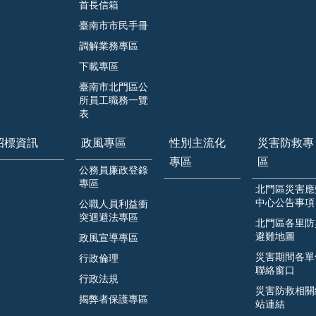
首長信箱
臺南市市民手冊
調解業務專區
下載專區
臺南市北門區公
所員工職務一覽
表
招標資訊
政風專區
性別主流化
災害防救專
專區
區
公務員廉政登錄
專區
北門區災害應
中心公告事項
公職人員利益衝
突迴避法專區
北門區各里防
避難地圖
政風宣導專區
災害期間各單
行政倫理
聯絡窗口
行政法規
災害防救相關
揭弊者保護專區
站連結