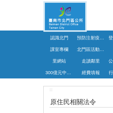
跳到主要內容區塊
認識北門
預防注射疫苗接種專區
課室專欄
北門區活動花絮
里網站
走讀鄰里
300億元中央擴大租金補貼專區
經費填報
:::
原住民相關法令