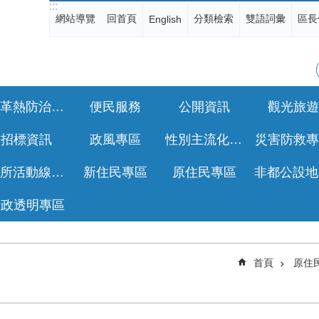
:::
網站導覽
回首頁
分類檢索
雙語詞彙
區長
English
登革熱防治專區
便民服務
公開資訊
觀光旅遊
招標資訊
政風專區
性別主流化專區
災害防救專
公所活動線上報名
新住民專區
原住民專區
行政透明專區
首頁
原住