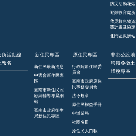
防災活動花絮
避難收容處所
救災救急物資
關計畫及協定
北門區救濟站
公所活動線
新住民專區
原住民專區
非都公設地
上報名
移轉免徵土
新住民最新消息
行政院原住民委
增稅專區
員會
中選會新住民專
區
臺南市政府原住
民事務委員會
臺南市新住民照
顧與輔導專屬網
法令規章
站
原住民權益手冊
臺南市政府衛生
申辦業務
局新住民專區
社團名冊
原住民人口數