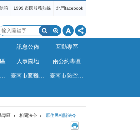
信箱
1999 市民服務熱線
北門facebook
搜
尋
訊息公佈
互動專區
區
人事園地
兩公約專區
非都公設地移轉免徵土增稅專區
臺南市避難收容所一覽表
臺南市防空疏散避難專區
民專區
相關法令
原住民相關法令