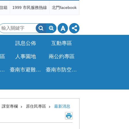
信箱
1999 市民服務熱線
北門facebook
搜
尋
訊息公佈
互動專區
區
人事園地
兩公約專區
非都公設地移轉免徵土增稅專區
臺南市避難收容所一覽表
臺南市防空疏散避難專區
課室專欄
原住民專區
最新消息