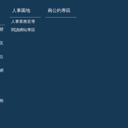
人事園地
兩公約專區
人事業務宣導
變
閱讀網站專區
災
位
網
相