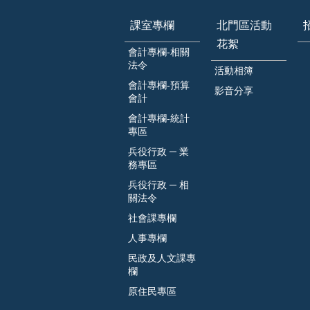
課室專欄
北門區活動
花絮
會計專欄-相關
法令
活動相簿
會計專欄-預算
影音分享
會計
會計專欄-統計
專區
兵役行政 ─ 業
務專區
兵役行政 ─ 相
關法令
社會課專欄
人事專欄
民政及人文課專
欄
原住民專區