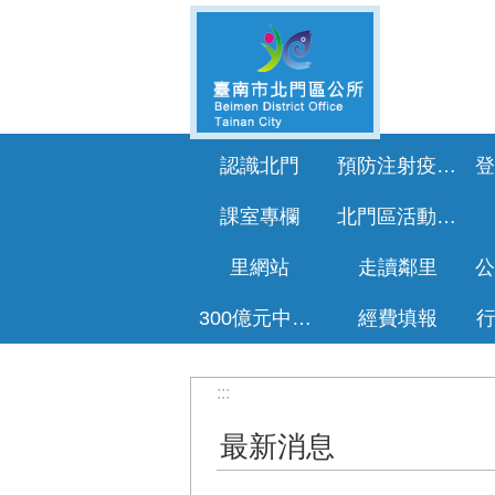
跳到主要內容區塊
認識北門
預防注射疫苗接種專區
課室專欄
北門區活動花絮
里網站
走讀鄰里
300億元中央擴大租金補貼專區
經費填報
:::
最新消息