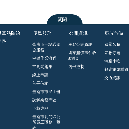
關閉
登革熱防治
便民服務
公開資訊
觀光旅遊
專區
臺南市一站式整
主動公開資訊
風景名勝
合服務
國家賠償事件收
宗教寺廟
申辦作業流程
結統計
特產小吃
常見問題集
內部控制
觀光旅遊導覽
線上申請
交通資訊
首長信箱
臺南市市民手冊
調解業務專區
下載專區
臺南市北門區公
所員工職務一覽
表