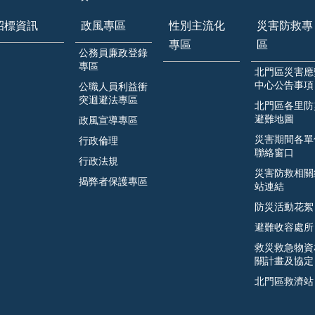
招標資訊
政風專區
性別主流化
災害防救專
專區
區
公務員廉政登錄
專區
北門區災害應
中心公告事項
公職人員利益衝
突迴避法專區
北門區各里防
避難地圖
政風宣導專區
災害期間各單
行政倫理
聯絡窗口
行政法規
災害防救相關
揭弊者保護專區
站連結
防災活動花絮
避難收容處所
救災救急物資
關計畫及協定
北門區救濟站